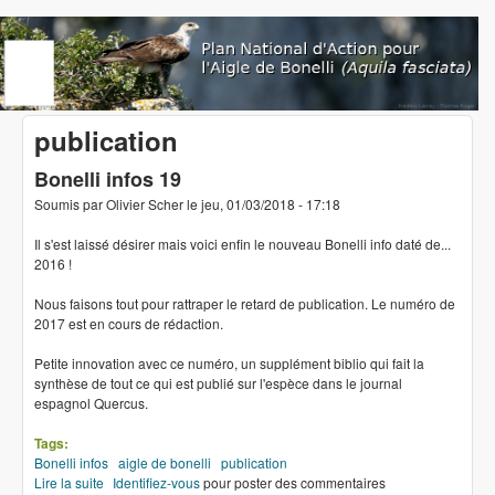
Aller au contenu principal
www.aigledebonelli.org
publication
Bonelli infos 19
Soumis par
Olivier Scher
le
jeu, 01/03/2018 - 17:18
Il s'est laissé désirer mais voici enfin le nouveau Bonelli info daté de...
2016 !
Nous faisons tout pour rattraper le retard de publication. Le numéro de
2017 est en cours de rédaction.
Petite innovation avec ce numéro, un supplément biblio qui fait la
synthèse de tout ce qui est publié sur l'espèce dans le journal
espagnol Quercus.
Tags:
Bonelli infos
aigle de bonelli
publication
Lire la suite
de Bonelli infos 19
Identifiez-vous
pour poster des commentaires