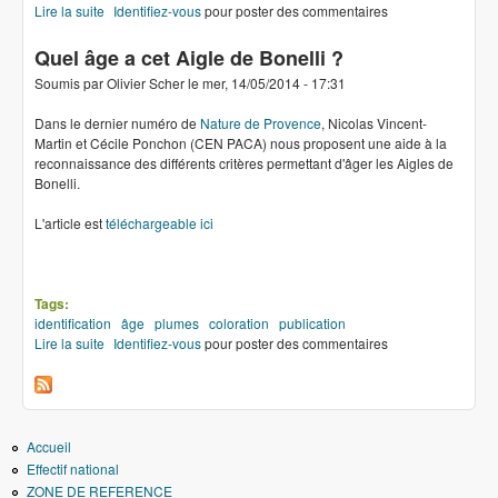
Lire la suite
de Dans la presse
Identifiez-vous
pour poster des commentaires
Quel âge a cet Aigle de Bonelli ?
Soumis par
Olivier Scher
le
mer, 14/05/2014 - 17:31
Dans le dernier numéro de
Nature de Provence
, Nicolas Vincent-
Martin et Cécile Ponchon (CEN PACA) nous proposent une aide à la
reconnaissance des différents critères permettant d'âger les Aigles de
Bonelli.
L'article est
téléchargeable ici
Tags:
identification
âge
plumes
coloration
publication
Lire la suite
de Quel âge a cet Aigle de Bonelli ?
Identifiez-vous
pour poster des commentaires
Accueil
Effectif national
ZONE DE REFERENCE