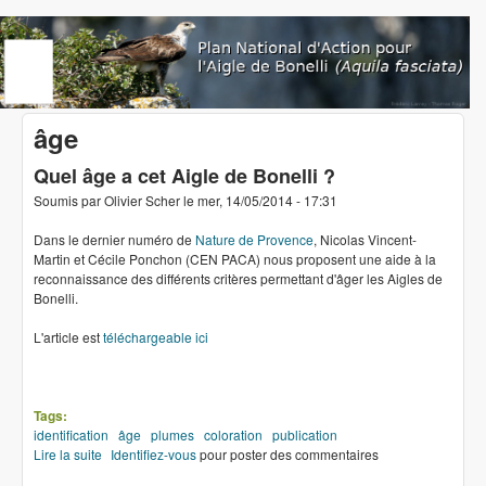
Aller au contenu principal
www.aigledebonelli.org
âge
Quel âge a cet Aigle de Bonelli ?
Soumis par
Olivier Scher
le
mer, 14/05/2014 - 17:31
Dans le dernier numéro de
Nature de Provence
, Nicolas Vincent-
Martin et Cécile Ponchon (CEN PACA) nous proposent une aide à la
reconnaissance des différents critères permettant d'âger les Aigles de
Bonelli.
L'article est
téléchargeable ici
Tags:
identification
âge
plumes
coloration
publication
Lire la suite
de Quel âge a cet Aigle de Bonelli ?
Identifiez-vous
pour poster des commentaires