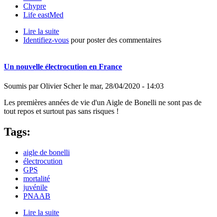
Chypre
Life eastMed
Lire la suite
de Destruction par une éolienne à Chypre
Identifiez-vous
pour poster des commentaires
Un nouvelle électrocution en France
Soumis par
Olivier Scher
le
mar, 28/04/2020 - 14:03
Les premières années de vie d'un Aigle de Bonelli ne sont pas de
tout repos et surtout pas sans risques !
Tags:
aigle de bonelli
électrocution
GPS
mortalité
juvénile
PNAAB
Lire la suite
de Un nouvelle électrocution en France