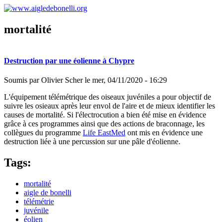
Aller au contenu principal
mortalité
www.aigledebonelli.org
Destruction par une éolienne à Chypre
Soumis par
Olivier Scher
le
mer, 04/11/2020 - 16:29
L'équipement télémétrique des oiseaux juvéniles a pour objectif de
suivre les osieaux après leur envol de l'aire et de mieux identifier les
causes de mortalité. Si l'électrocution a bien été mise en évidence
grâce à ces programmes ainsi que des actions de braconnage, les
collègues du programme
Life EastMed
ont mis en évidence une
destruction liée à une percussion sur une pâle d'éolienne.
Tags:
mortalité
aigle de bonelli
télémétrie
juvénile
éolien