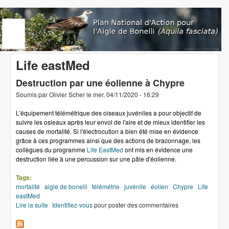
Aller au contenu principal
www.aigledebonelli.org
Life eastMed
Destruction par une éolienne à Chypre
Soumis par
Olivier Scher
le
mer, 04/11/2020 - 16:29
L'équipement télémétrique des oiseaux juvéniles a pour objectif de
suivre les osieaux après leur envol de l'aire et de mieux identifier les
causes de mortalité. Si l'électrocution a bien été mise en évidence
grâce à ces programmes ainsi que des actions de braconnage, les
collègues du programme
Life EastMed
ont mis en évidence une
destruction liée à une percussion sur une pâle d'éolienne.
Tags:
mortalité
aigle de bonelli
télémétrie
juvénile
éolien
Chypre
Life
eastMed
Lire la suite
de Destruction par une éolienne à Chypre
Identifiez-vous
pour poster des commentaires