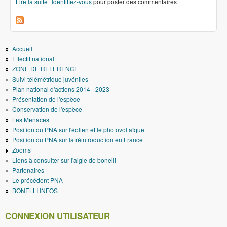
Lire la suite
de Milan tué, éolienne arrêtée au Luxembourg
Identifiez-vous
pour poster des commentaires
Accueil
Effectif national
ZONE DE REFERENCE
Suivi télémétrique juvéniles
Plan national d'actions 2014 - 2023
Présentation de l'espèce
Conservation de l'espèce
Les Menaces
Position du PNA sur l'éolien et le photovoltaïque
Position du PNA sur la réintroduction en France
Zooms
Liens à consulter sur l'aigle de bonelli
Partenaires
Le précédent PNA
BONELLI INFOS
CONNEXION UTILISATEUR