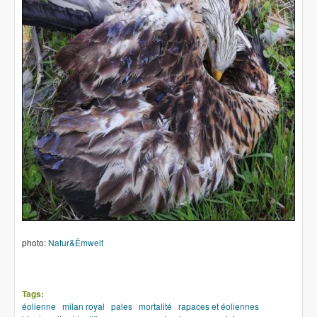
photo:
Natur&Ëmwelt
Tags:
éolienne
milan royal
pales
mortalité
rapaces et éoliennes