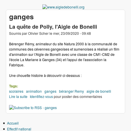
Aller au contenu principal
www.aigledebonelli
ganges
La quête de Polly, l'Aigle de Bonelli
Soumis par
Olivier Scher
le
mer, 23/09/2020 - 09:48
Bérenger Rémy, animateur du site Natura 2000 à la communauté de
communes des cévennes gangeoises et sumenoises a réalisé un film
d'animation sur l'Aigle de Bonelli avec une classe de CM1-CM2 de
l'école La Mariane à Ganges (34) et l'appui de l'association la
Fabrique.
Une chouette histoire à découvrir ci-dessous :
Tags:
scolaires
animation
ganges
béranger Remy
aigle de bonelli
Lire la suite
de La quête de Polly, l'Aigle de Bonelli
Identifiez-vous
pour poster des commentaires
Accueil
Effectif national