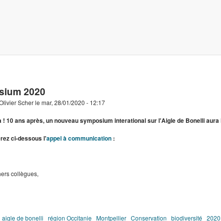
Aller au contenu principal
org
sium 2020
Olivier Scher
le
mar, 28/01/2020 - 12:17
à ! 10 ans après, un nouveau symposium interational sur l'Aigle de Bonelli aura 
rez ci-dessous l'
appel à communication
:
ers collègues,
aigle de bonelli
région Occitanie
Montpellier
Conservation
biodiversité
2020