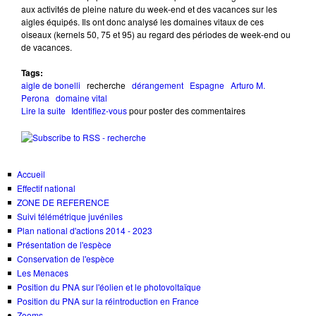
aux activités de pleine nature du week-end et des vacances sur les
aigles équipés. Ils ont donc analysé les domaines vitaux de ces
oiseaux (kernels 50, 75 et 95) au regard des périodes de week-end ou
de vacances.
Tags:
aigle de bonelli
recherche
dérangement
Espagne
Arturo M.
Perona
domaine vital
Lire la suite
de Pas de vacances pour l'Aigle de Bonelli !
Identifiez-vous
pour poster des commentaires
Accueil
Effectif national
ZONE DE REFERENCE
Suivi télémétrique juvéniles
Plan national d'actions 2014 - 2023
Présentation de l'espèce
Conservation de l'espèce
Les Menaces
Position du PNA sur l'éolien et le photovoltaïque
Position du PNA sur la réintroduction en France
Zooms