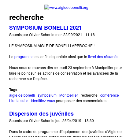
Aller au contenu principal
www.aigledebonelli
recherche
SYMPOSIUM BONELLI 2021
Soumis par
Olivier Scher
le
mer, 22/09/2021 - 11:16
LE SYMPOSIUM AIGLE DE BONELLI APPROCHE !
Le
programme
est enfin disponible ainsi que le
livret des résumés
.
Nous nous retrouvons dès ce jeudi 23 septembre à Montpellier pour
faire le point sur les actions de conservation et les avancées de la
recherche sur l'espèce.
Tags:
aigle de bonelli
symposium
Montpellier
recherche
conférence
Lire la suite
de SYMPOSIUM BONELLI 2021
Identifiez-vous
pour poster des commentaires
Dispersion des juvéniles
Soumis par
Olivier Scher
le
jeu, 25/04/2019 - 18:30
Dans le cadre du programme d'équipement des juvéniles d'Aigle de
Bonelli par des balises, action inscrite dans les actions prioritaires du