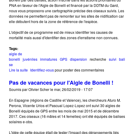
PNA en faveur de l'Aigle de Bonelli et financé par la DDTM du Gard,
nous vous proposons une cartographie précise des oiseaux suivis. Les
données ne permettent pas de remonter sur les sites de nidification car
elle débutent hors de la zone de référence de l'espèce.
L'objectif de ce programme est de mieux identifier les causes de
mortalité mais aussi d'identifier des zones d'erratisme non connues.
Tags:
aigle de
bonelli
juvéniles
immatures
GPS
dispersion
recherche
suivi
bali
se
Lire la suite
de Dispersion des juvéniles
Identifiez-vous
pour poster des commentaires
Pas de vacances pour l'Aigle de Bonelli !
Soumis par
Olivier Scher
le
mar, 26/02/2019 - 17:07
En Espagne (régions de Castille et Valence), les chercheurs Aturo M.
Perona, Vicente Urios et Pascual Lopez-Lopez ont suivi 30 aigles de
Bonelli équipés de GPS entre les mois de mai 2015 et de décembre
2017. Ces oiseaux (16 mâles et 14 femelles) ont été équipés de balises
solaires e-obs.
L'idée de cette équipe était de tester l'impact des dérangements liés