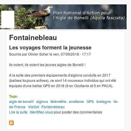
Aller au contenu principal
www.aigledebonelli.org
Fontainebleau
Les voyages forment la jeunesse
Soumis par
Olivier Scher
le
ven, 07/09/2018 - 17:17
Ils volent, ils volent les jeunes aigles de Bonelli !
A la suite des premiers équipements d'aiglons conduits en 2017
(balises toujours actives), ce sont 14 nouveaux individus qui ont été
équipés d'une balise GPS en 2018 (9 en Occitanie et 5 en PACA).
Tags:
aigle de bonelli
aiglons
télémétrie
erratisme
GPS
bretagne
ile-
de-France
Vieillot
Fontainebleau
Lire la suite
de Les voyages forment la jeunesse
Identifiez-vous
pour poster des commentaires