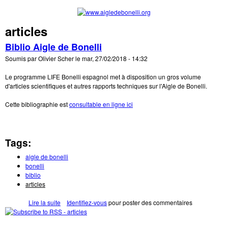
Aller au contenu principal
articles
www.aigledebo
Biblio Aigle de Bonelli
Soumis par
Olivier Scher
le
mar, 27/02/2018 - 14:32
Le programme LIFE Bonelli espagnol met à disposition un gros volume
d'articles scientifiques et autres rapports techniques sur l'Aigle de Bonelli.
Cette bibliographie est
consultable en ligne ici
Tags:
aigle de bonelli
bonelli
biblio
articles
Lire la suite
de Biblio Aigle de Bonelli
Identifiez-vous
pour poster des commentaires