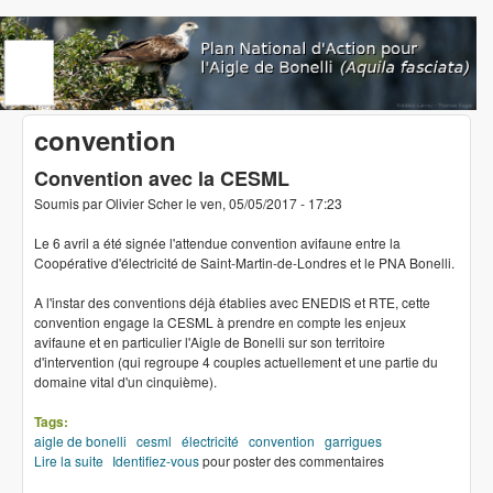
Aller au contenu principal
www.aigledebonelli.org
convention
Convention avec la CESML
Soumis par
Olivier Scher
le
ven, 05/05/2017 - 17:23
Le 6 avril a été signée l'attendue convention avifaune entre la
Coopérative d'électricité de Saint-Martin-de-Londres et le PNA Bonelli.
A l'instar des conventions déjà établies avec ENEDIS et RTE, cette
convention engage la CESML à prendre en compte les enjeux
avifaune et en particulier l'Aigle de Bonelli sur son territoire
d'intervention (qui regroupe 4 couples actuellement et une partie du
domaine vital d'un cinquième).
Tags:
aigle de bonelli
cesml
électricité
convention
garrigues
Lire la suite
de Convention avec la CESML
Identifiez-vous
pour poster des commentaires