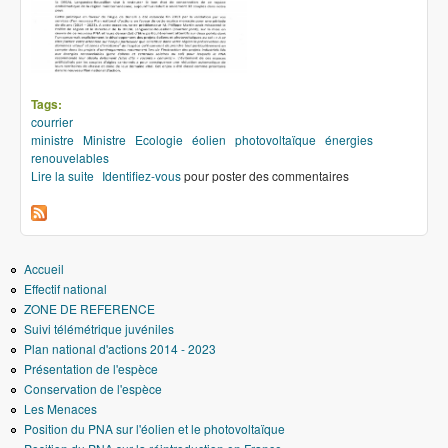
Tags:
courrier
ministre
Ministre
Ecologie
éolien
photovoltaïque
énergies
renouvelables
Lire la suite
de Lettre à Madame la Ministre de l'Ecologie
Identifiez-vous
pour poster des commentaires
Accueil
Effectif national
ZONE DE REFERENCE
Suivi télémétrique juvéniles
Plan national d'actions 2014 - 2023
Présentation de l'espèce
Conservation de l'espèce
Les Menaces
Position du PNA sur l'éolien et le photovoltaïque