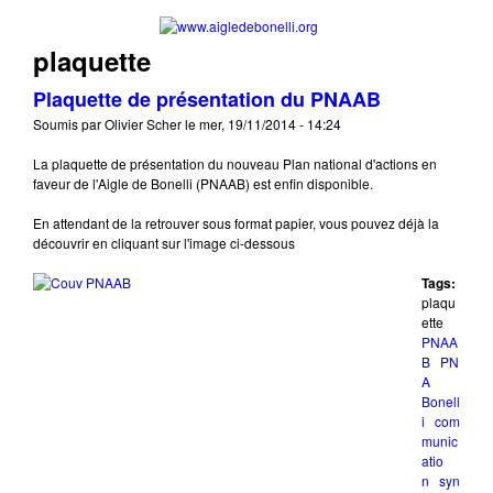
Aller au contenu principal
www.aigledebonelli
plaquette
Plaquette de présentation du PNAAB
Soumis par
Olivier Scher
le
mer, 19/11/2014 - 14:24
La plaquette de présentation du nouveau Plan national d'actions en
faveur de l'Aigle de Bonelli (PNAAB) est enfin disponible.
En attendant de la retrouver sous format papier, vous pouvez déjà la
découvrir en cliquant sur l'image ci-dessous
Tags:
plaqu
ette
PNAA
B
PN
A
Bonell
i
com
munic
atio
n
syn