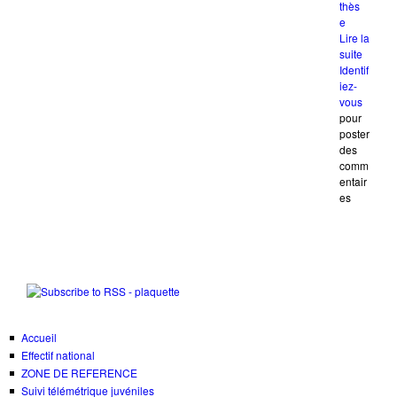
thès
e
Lire la
suite
de
Identif
Plaque
iez-
de
vous
présen
pour
du PN
poster
des
comm
entair
es
Accueil
Effectif national
ZONE DE REFERENCE
Suivi télémétrique juvéniles