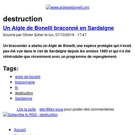
Aller au contenu principal
destruction
www.aigledebo
Un Aigle de Bonelli braconné en Sardaigne
Soumis par
Olivier Scher
le
lun, 07/10/2019 - 17:47
Un braconnier a abattu un Aigle de Bonelli, une espèce protégée qui n'avait
pas été vue dans le ciel de Sardaigne depuis les années 1980 et qui n'a été
réintroduite que récemment avec un programme de repeuplement.
Tags:
aigle de bonelli
braconnage
tir
destruction
Sardaigne
Lire la suite
de Un Aigle de Bonelli braconné en Sardaigne
Identifiez-vous
pour poster des commentaires
Accueil