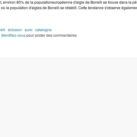
, environ 80% de la populationeuropéenne d'aigle de Bonelli se trouve dans la pén
 où la population d'aigles de Bonelli se rétablit. Cette tendance s'observe égalemen
elli
éclosion
suivi
catalogne
de 3 jeunes élevés jusqu'à l'envol en Catalogne
Identifiez-vous
pour poster des commentaires