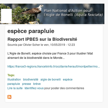
Aller au contenu principal
www.aigledebonelli.org
espèce parapluie
Rapport IPBES sur la Biodiversité
Soumis par
Olivier Scher
le
ven, 10/05/2019 - 12:23
L'Aigle de Bonelli, espèce choisie par France 3 pour illustrer l'état
alramant de la biodiversité dans le Monde...
https://france3-regions.francetvinfo.fr/occitanie/herault/montpellier/mo...
Tags:
illustration
biodiversité
aigle de bonelli
espèce
parapluie
presse
brève
Lire la suite
de Rapport IPBES sur la Biodiversité
Identifiez-vous
pour poster des commentaires