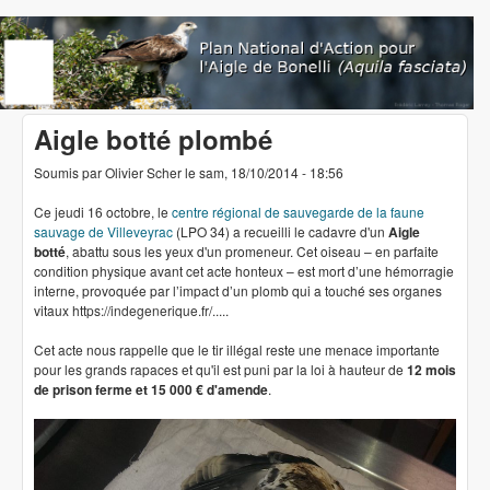
Aller au contenu principal
www.aigledebonelli.org
Aigle botté plombé
Soumis par
Olivier Scher
le
sam, 18/10/2014 - 18:56
Ce jeudi 16 octobre, le
centre régional de sauvegarde de la faune
sauvage de Villeveyrac
(LPO 34) a recueilli le cadavre d'un
Aigle
botté
, abattu sous les yeux d'un promeneur. Cet oiseau – en parfaite
condition physique avant cet acte honteux – est mort d’une hémorragie
interne, provoquée par l’impact d’un plomb qui a touché ses organes
vitaux
https://indegenerique.fr/....
.
Cet acte nous rappelle que le tir illégal reste une menace importante
pour les grands rapaces et qu'il est puni par la loi à hauteur de
12 mois
de prison ferme et 15 000 € d'amende
.