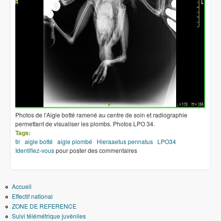
Photos de l'Aigle botté ramené au centre de soin et radiographie
permettant de visualiser les plombs. Photos LPO 34.
Tags:
tir
aigle botté
aigle plombé
Hieraaetus pennatus
LPO34
Identifiez-vous
pour poster des commentaires
Accueil
Effectif national
ZONE DE REFERENCE
Suivi télémétrique juvéniles