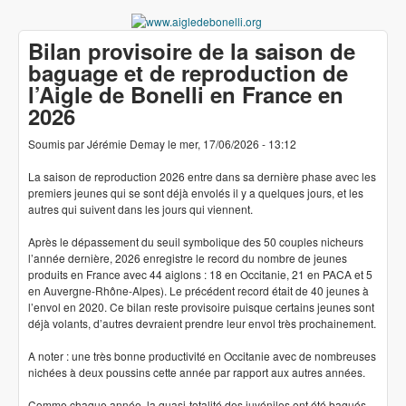
Aller au contenu principal
www.aigledebonelli
Bilan provisoire de la saison de
baguage et de reproduction de
l’Aigle de Bonelli en France en
2026
Soumis par
Jérémie Demay
le
mer, 17/06/2026 - 13:12
La saison de reproduction 2026 entre dans sa dernière phase avec les
premiers jeunes qui se sont déjà envolés il y a quelques jours, et les
autres qui suivent dans les jours qui viennent.
Après le dépassement du seuil symbolique des 50 couples nicheurs
l’année dernière, 2026 enregistre le record du nombre de jeunes
produits en France avec 44 aiglons : 18 en Occitanie, 21 en PACA et 5
en Auvergne-Rhône-Alpes). Le précédent record était de 40 jeunes à
l’envol en 2020. Ce bilan reste provisoire puisque certains jeunes sont
déjà volants, d’autres devraient prendre leur envol très prochainement.
A noter : une très bonne productivité en Occitanie avec de nombreuses
nichées à deux poussins cette année par rapport aux autres années.
Comme chaque année, la quasi-totalité des juvéniles ont été bagués